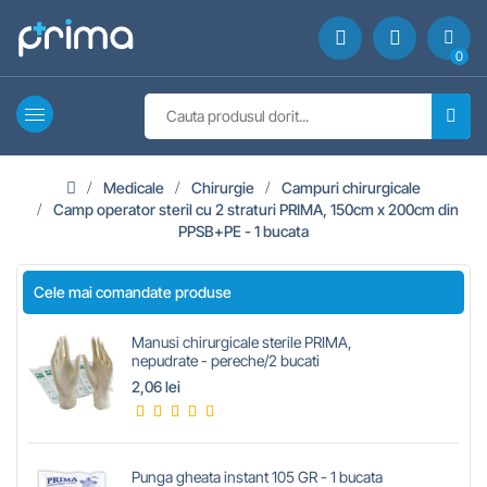
0
Medicale
Chirurgie
Campuri chirurgicale
Camp operator steril cu 2 straturi PRIMA, 150cm x 200cm din
PPSB+PE - 1 bucata
Cele mai comandate produse
Manusi chirurgicale sterile PRIMA,
nepudrate - pereche/2 bucati
2,06 lei
Punga gheata instant 105 GR - 1 bucata