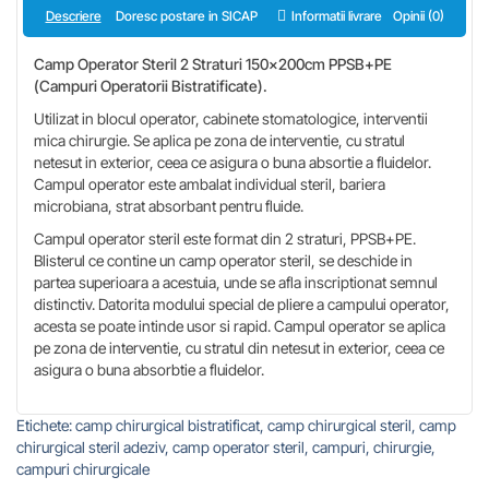
Descriere
Doresc postare in SICAP
Informatii livrare
Opinii (0)
Camp Operator Steril 2 Straturi 150x200cm PPSB+PE
(campuri Operatorii Bistratificate).
Utilizat in blocul operator, cabinete stomatologice, interventii
mica chirurgie. Se aplica pe zona de interventie, cu stratul
netesut in exterior, ceea ce asigura o buna absortie a fluidelor.
Campul operator este ambalat individual steril, bariera
microbiana, strat absorbant pentru fluide.
Campul operator steril este format din 2 straturi, PPSB+PE.
Blisterul ce contine un camp operator steril, se deschide in
partea superioara a acestuia, unde se afla inscriptionat semnul
distinctiv. Datorita modului special de pliere a campului operator,
acesta se poate intinde usor si rapid. Campul operator se aplica
pe zona de interventie, cu stratul din netesut in exterior, ceea ce
asigura o buna absorbtie a fluidelor.
Etichete:
camp chirurgical bistratificat
,
camp chirurgical steril
,
camp
chirurgical steril adeziv
,
camp operator steril
,
campuri
,
chirurgie
,
campuri chirurgicale