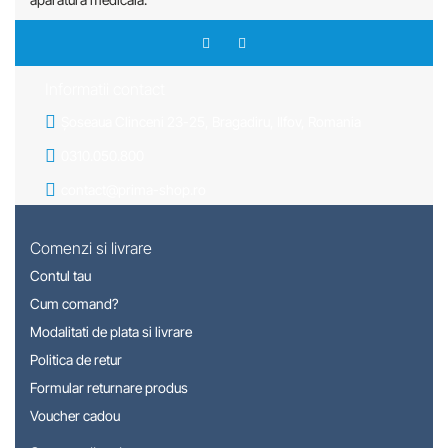
Informatii contact
Șoseaua Clinceni 23-25, Bragadiru, Ilfov, Romania
0310.050.800
contact@prima-shop.ro
Comenzi si livrare
Contul tau
Cum comand?
Modalitati de plata si livrare
Politica de retur
Formular returnare produs
Voucher cadou