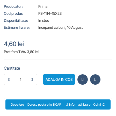
Producator:
Prima
Cod produs
PS-1114-15X23
Disponibilitate:
In stoc
Estimare livrare:
Incepand cu Luni, 10 August
4,60 lei
Pret fara TVA: 3,80 lei
Cantitate
ADAUGA IN COS
Descriere
Doresc postare in SICAP
Informatii livrare
Opinii (0)