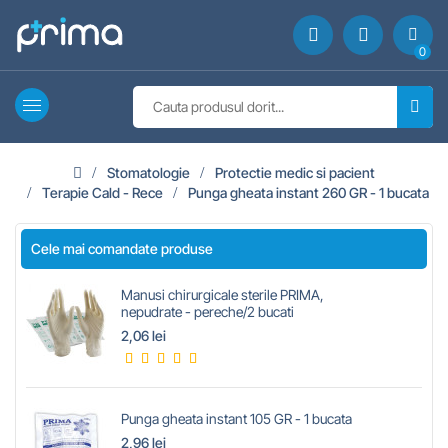
0
Stomatologie
Protectie medic si pacient
Terapie Cald - Rece
Punga gheata instant 260 GR - 1 bucata
Cele mai comandate produse
Manusi chirurgicale sterile PRIMA,
nepudrate - pereche/2 bucati
2,06 lei
Punga gheata instant 105 GR - 1 bucata
2,96 lei