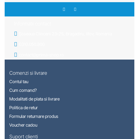
Informatii contact
Șoseaua Clinceni 23-25, Bragadiru, Ilfov, Romania
0310.050.800
contact@prima-shop.ro
Comenzi si livrare
Contul tau
Cum comand?
Modalitati de plata si livrare
Politica de retur
Formular returnare produs
Voucher cadou
Suport clienti