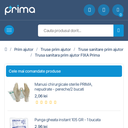
0
Prim ajutor
Truse prim ajutor
Truse sanitare prim ajutor
Trusa sanitara prim ajutor FIXA Prima
Cele mai comandate produse
Manusi chirurgicale sterile PRIMA,
nepudrate - pereche/2 bucati
2,06 lei
Punga gheata instant 105 GR - 1 bucata
2,96 lei