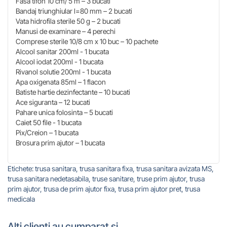
Fasa tifon 10 cm/ 5 m – 3 bucati
Bandaj triunghiular l=80 mm – 2 bucati
Vata hidrofila sterile 50 g – 2 bucati
Manusi de examinare – 4 perechi
Comprese sterile 10/8 cm x 10 buc – 10 pachete
Alcool sanitar 200ml - 1 bucata
Alcool iodat 200ml - 1 bucata
Rivanol solutie 200ml - 1 bucata
Apa oxigenata 85ml – 1 flacon
Batiste hartie dezinfectante – 10 bucati
Ace siguranta – 12 bucati
Pahare unica folosinta – 5 bucati
Caiet 50 file - 1 bucata
Pix/Creion – 1 bucata
Brosura prim ajutor – 1 bucata
Etichete:
trusa sanitara
,
trusa sanitara fixa
,
trusa sanitara avizata MS
,
trusa sanitara nedetasabila
,
truse sanitare
,
truse prim ajutor
,
trusa
prim ajutor
,
trusa de prim ajutor fixa
,
trusa prim ajutor pret
,
trusa
medicala
Alti clienti au cumparat si ...