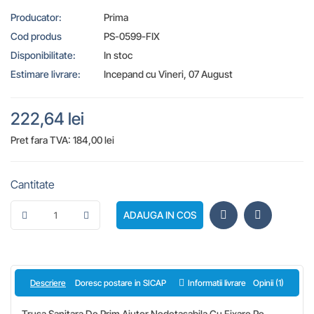
Producator:
Prima
Cod produs
PS-0599-FIX
Disponibilitate:
In stoc
Estimare livrare:
Incepand cu Vineri, 07 August
222,64 lei
Pret fara TVA: 184,00 lei
Cantitate
ADAUGA IN COS
Descriere
Doresc postare in SICAP
Informatii livrare
Opinii (1)
Trusa Sanitara De Prim Ajutor Nedetasabila Cu Fixare Pe