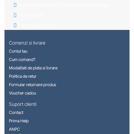
Șoseaua Clinceni 23-25, Bragadiru, Ilfov, Romania
0310.050.800
contact@prima-shop.ro
Comenzi si livrare
Contul tau
Cum comand?
Modalitati de plata si livrare
Politica de retur
Formular returnare produs
Voucher cadou
Suport clienti
Contact
Prima Help
ANPC