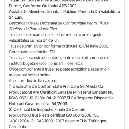
Perete, Conforma Ordinului 427/2002
Avizata De Ministerul Sanatatii Publice. Perioada De Valabilitate
24 Luni.
Descarcati de aici Declaratia de Conformitate pentru Trusa
Sanitara de Prim Ajutor Fixa
Trusa este reincarcabila, kit-ul de inlocuire prelungeste
valabilitatea cu inca 24 de luni.
Trusa de prim ajutor conforma ordinului 427/14 iunie 2002.
Corespunde cerintelor ITM.
Trusa sanitara este obligatorie pentru societati comerciale,
institutii bugetare (scoli, primarii, licee, etc).
Orice componenta a trusei se poate achizitiona separat din
magazinul nostru online.
Acest produs de livreaza cu:
1) Declaratie De Conformitate Prin Care Se Atesta Ca
Producatorul Are Certificat Emis De Ministerul Sanatatii Nr.
RO/S-062-110-01 Din 04.12.2007 Si Ca Respecta Dispozitiile
Hotararii Guvernului Nr. 54/2009
2) Certificat De Inspectie Finala De Calitate.
Producatorul trusei este certificat ISO 9001:2008, ISO
14001:2004, OHSAS 18001:2007 de catre TUV Thüringen,
Germania