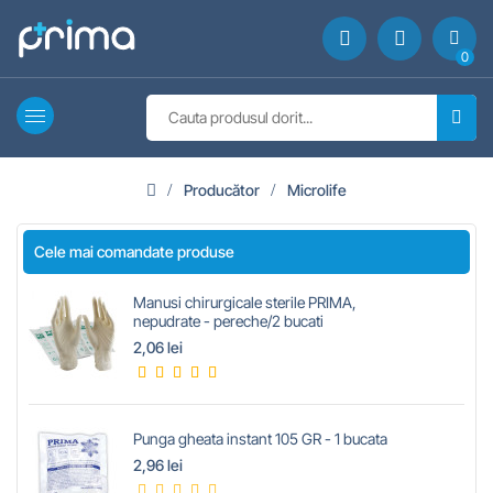
0
Producător
Microlife
Cele mai comandate produse
Manusi chirurgicale sterile PRIMA,
nepudrate - pereche/2 bucati
2,06 lei
Punga gheata instant 105 GR - 1 bucata
2,96 lei