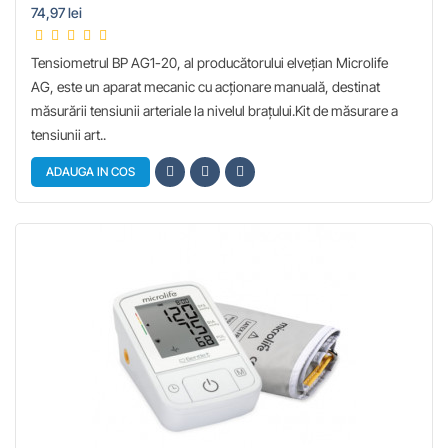
74,97 lei
Tensiometrul BP AG1-20, al producătorului elvețian Microlife
AG, este un aparat mecanic cu acționare manuală, destinat
măsurării tensiunii arteriale la nivelul brațului.Kit de măsurare a
tensiunii art..
ADAUGA IN COS