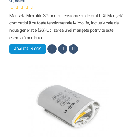
61,88 lei
Manseta Microlife 3G pentru tensiometru de brat L-XLManşetă
compatibilă cu toate tensiometrele Microlife, inclusiv cele de
noua generaţie (3G).Utilizarea unei manşete potrivite este
esenţială pentru o..
ADAUGA IN COS