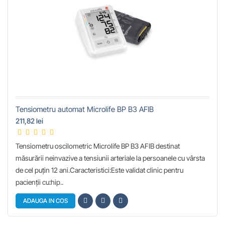
Tensiometru automat Microlife BP B3 AFIB
211,82 lei
Tensiometru oscilometric Microlife BP B3 AFIB destinat
măsurării neinvazive a tensiunii arteriale la persoanele cu vârsta
de cel puțin 12 ani.Caracteristici:Este validat clinic pentru
pacienții cu:hip..
ADAUGA IN COS